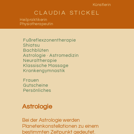
Zum
Künstlerin
CLAUDIA STICKEL
Inhalt
Heilpraktikerin
springen
Physiotherapeutin
Fußreflexzonentherapie
Shiatsu
Bachblüten
Astrologie · Astromedizin
Neuraltherapie
Klassische Massage
Krankengymnastik
Frauen
Gutscheine
Persönliches
Astrologie
Bei der Astrologie werden
Planetenkonstellationen zu einem
bestimmten Zeitpunkt gedeutet.