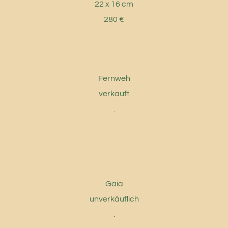
22 x 16 cm
280 €
Fernweh
verkauft
.
Gaia
unverkäuflich
.