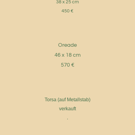
38 x 25 cm
450 €
Oreade
46 x 18 cm
570 €
Torsa (auf Metallstab)
verkauft
.