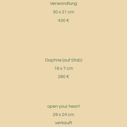
Verwandlung
30 x 21 cm
430 €
Daphne (auf Stab)
16 x 7 cm
280 €
open your heart
29 x 24 cm
verkauft