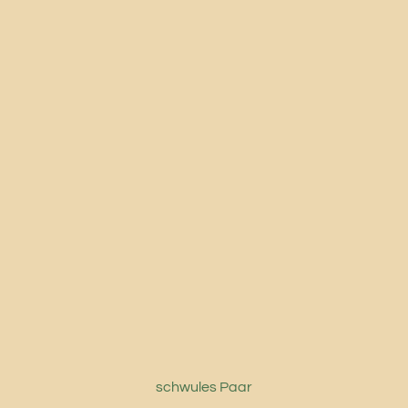
schwules Paar
verkauft
Liebe mich
verkauft