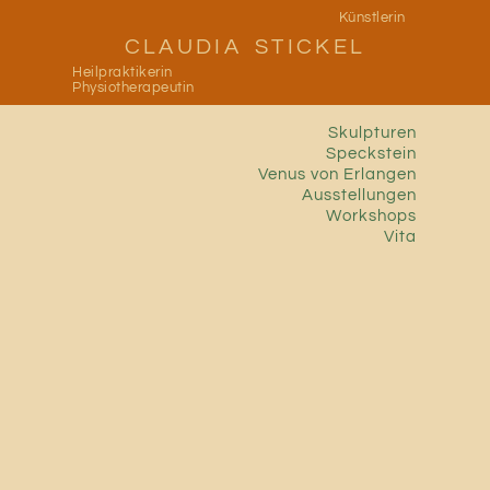
Zum
Künstlerin
CLAUDIA STICKEL
Inhalt
Heilpraktikerin
springen
Physiotherapeutin
Skulpturen
Speckstein
Venus von Erlangen
Ausstellungen
Workshops
Vita