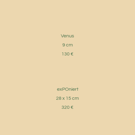
Venus
9 cm
130 €
exPOniert
28 x 15 cm
320 €