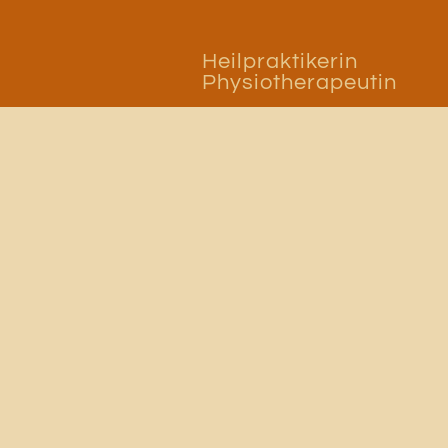
Zum
Inhalt
Heilpraktikerin
Physiotherapeutin
springen